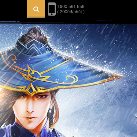
1900 561 558
( 2000đ/phút )